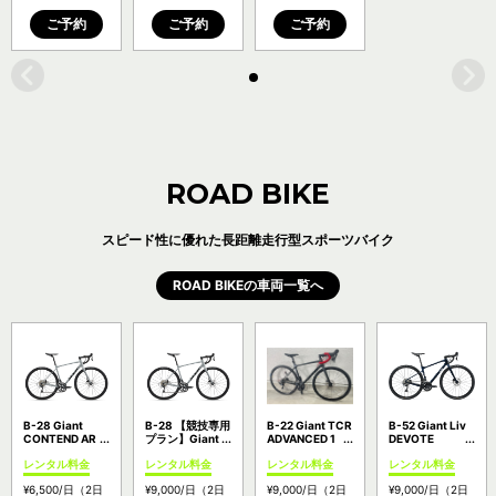
ご予約
ご予約
ご予約
ROAD BIKE
スピード性に優れた長距離走行型スポーツバイク
ROAD BIKEの車両一覧へ
B-28 Giant
B-28 【競技専用
B-22 Giant TCR
B-52 Giant Liv
CONTEND AR
プラン】Giant
ADVANCED 1
DEVOTE
4(Claris）/ メカ
CONTEND AR
DISC KOM /
ADVANCED 2 /
レンタル料金
レンタル料金
レンタル料金
レンタル料金
ニカルディスク
4(Claris）/ メカ
ULTEGRA搭載
軽量カーボンフ
ブレーキ搭載の
ニカルディスク
フルカーボンの
レーム グラベル
¥6,500
/日
（2日
¥9,000
/日
（2日
¥9,000
/日
（2日
¥9,000
/日
（2日
エントリーロー
ブレーキ搭載の
オールラウンダ
ロードバイク