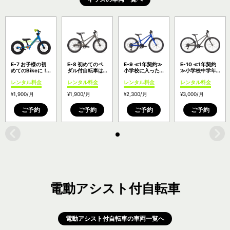
E-7 お子様の初
E-8 初めてのペ
E-9 ≪1年契約≫
E-10 ≪1年契約
めてのBikeに！1
ダル付自転車は
小学校に入った
≫小学校中学年
歳になったらキ
これ！
らギア付の自転
から高学年のお
レンタル料金
レンタル料金
レンタル料金
レンタル料金
ックバイク
Specialized
車をどうぞ！
子様へ
Kids Trail
JETT 16
Specialized
Specialized
¥1,900
/月
¥1,900
/月
¥2,300
/月
¥3,000
/月
Balance | 1 to 4
SINGLE SPEED
JETT 20
JETT 24
Bikes
ご予約
ご予約
ご予約
ご予約
電動アシスト付自転車
電動アシスト付自転車の車両一覧へ