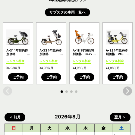
サブスクの車両一覧へ
A-31 1年契約特
A-33 1年契約特
A-18 1年契約特
A-32 1年契約特
別価格
別価格
別価格 Besv
別価格 PAS
Yamaha PAS
Panasonic ギュ
CF1 LENA チャ
Babby リヤチャ
レンタル料金
レンタル料金
レンタル料金
レンタル料金
kiss/包み込む安
ット・クルー
イルドシート付
イルドシート標
心感を形にした
ム・EX ラクイ
準装備モデル
¥4,980
/月
¥4,980
/月
¥4,980
/月
¥4,980
/月
子供乗せモデル
ック＆クルーム
シート搭載のフ
ラッグシップモ
ご予約
ご予約
ご予約
ご予約
デル
2026年8月
＜ 前月
翌月 ＞
日
月
火
水
木
金
土