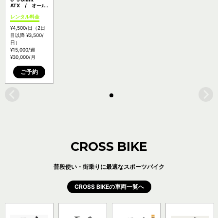
ATX / オール
ラウンド
レンタル料金
MTB【料金：
P1】
¥4,500
/日
（2日
目以降
¥3,500
/
日）
¥15,000
/週
¥30,000
/月
ご予約
CROSS BIKE
普段使い・街乗りに最適なスポーツバイク
CROSS BIKEの車両一覧へ