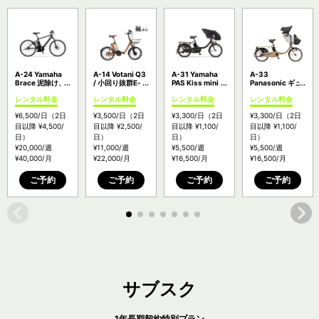
A-24 Yamaha
A-14 Votani Q3
A-31 Yamaha
A-33
Brace 泥除け、
/ 小回り抜群E-
PAS Kiss mini
Panasonic ギュ
リアキャリア無
bike【料金：
un SP/包み込む
ット・クルー
レンタル料金
レンタル料金
レンタル料金
レンタル料金
料サービス中！/
P0】
安心感を形にし
ム・EX ラクイ
大容量バッテリ
た子供乗せモデ
ック＆クルーム
¥6,500
/日
（2日
¥3,500
/日
（2日
¥3,300
/日
（2日
¥3,300
/日
（2日
ー 内装8段変
ル
シート搭載のフ
速！【料金：
ラッグシップモ
目以降
¥4,500
/
目以降
¥2,500
/
目以降
¥1,100
/
目以降
¥1,100
/
P3】
デル
日）
日）
日）
日）
¥20,000
/週
¥11,000
/週
¥5,500
/週
¥5,500
/週
¥40,000
/月
¥22,000
/月
¥16,500
/月
¥16,500
/月
ご予約
ご予約
ご予約
ご予約
サブスク
1年長期契約特別プラン