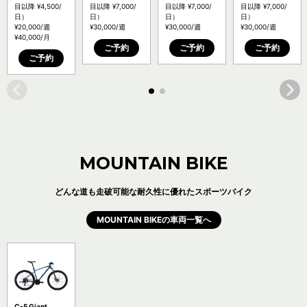
ド （輪行可能
万能エントリー
ーロードバイク
【料金：P5】
目以降
¥4,500
/
目以降
¥7,000
/
目以降
¥7,000
/
目以降
¥7,000
/
車両です）【料
ロード （輪行
【料金：P5】
日）
日）
日）
日）
金：P3】
可能モデル）
¥20,000
/週
¥30,000
/週
¥30,000
/週
¥30,000
/週
【料金：P5】
¥40,000
/月
ご予約
ご予約
ご予約
ご予約
MOUNTAIN BIKE
どんな道も走破可能な耐久性に優れたスポーツバイク
MOUNTAIN BIKEの車両一覧へ
C-5 Giant