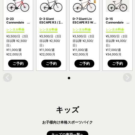
D-23
D-3 Giant
D-7 Giant Liv
D-15
Cannondale
ESCAPE R3 / 定
ESCAPE R3 W /
Cannondale
Quick LTD / 信号
番人気クロスバ
女性向けクロス
Treadwell 2LTD
レンタル料金
レンタル料金
レンタル料金
レンタル料金
待ちさえ、次の
イク【料金：
バイク入門モデ
/ おしゃれクロス
加速へのリセッ
P0】
ル【料金：P0】
バイク 乗り心
¥3,500
/日
（2日
¥3,500
/日
（2日
¥3,500
/日
（2日
¥5,000
/日
（2日
トになる【料
地も抜群【料
金：P0】
金：P2】
目以降
¥2,500
/
目以降
¥2,500
/
目以降
¥2,500
/
目以降
¥4,000
/
日）
日）
日）
日）
¥11,000
/週
¥11,000
/週
¥11,000
/週
¥17,000
/週
¥22,000
/月
¥22,000
/月
¥22,000
/月
¥34,000
/月
ご予約
ご予約
ご予約
ご予約
キッズ
お子様向け本格スポーツバイク
キッズの車両一覧へ