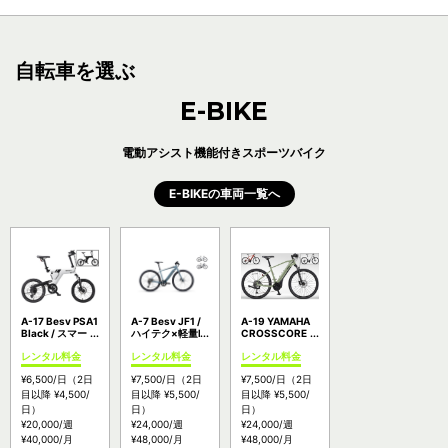
自転車を選ぶ
E-BIKE
電動アシスト機能付きスポーツバイク
E-BIKEの車両一覧へ
A-17 Besv PSA1
A-7 Besv JF1 /
A-19 YAMAHA
Black / スマート
ハイテク×軽量E-
CROSSCORE
街乗りE-
bike（予備バッ
RC（ヤマハ クロ
レンタル料金
レンタル料金
レンタル料金
bike【料金：
テリーレンタル
スコア アールシ
P3】
可能）【料金：
ー）/ 万能電動ア
¥6,500
/日
（2日
¥7,500
/日
（2日
¥7,500
/日
（2日
P4】
シストクロスバ
イク【料金：
目以降
¥4,500
/
目以降
¥5,500
/
目以降
¥5,500
/
P4】
日）
日）
日）
¥20,000
/週
¥24,000
/週
¥24,000
/週
¥40,000
/月
¥48,000
/月
¥48,000
/月