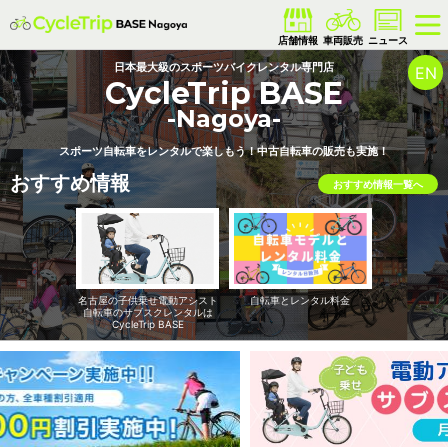
日本最大級のスポーツバイクレンタル専門店
EN
CycleTrip BASE
-Nagoya-
スポーツ自転車をレンタルで楽しもう！
中古自転車の販売も実施！
おすすめ情報
おすすめ情報一覧へ
名古屋の子供乗せ電動アシスト
自転車とレンタル料金
自転車のサブスクレンタルは
CycleTrip BASE