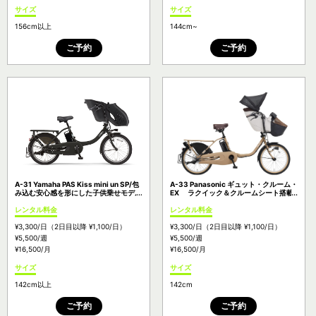
サイズ
サイズ
156cm以上
144cm~
ご予約
ご予約
A-31 Yamaha PAS Kiss mini un SP/包
A-33 Panasonic ギュット・クルーム・
み込む安心感を形にした子供乗せモデル
EX ラクイック＆クルームシート搭載
のフラッグシップモデル
レンタル料金
レンタル料金
¥3,300
/日
（2日目以降
¥1,100
/日）
¥3,300
/日
（2日目以降
¥1,100
/日）
¥5,500
/週
¥5,500
/週
¥16,500
/月
¥16,500
/月
サイズ
サイズ
142cm以上
142cm
ご予約
ご予約