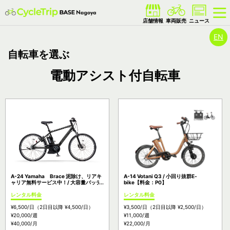
EN
自転車を選ぶ
電動アシスト付自転車
A-24 Yamaha Brace 泥除け、リアキ
A-14 Votani Q3 / 小回り抜群E-
ャリア無料サービス中！/ 大容量バッテ
bike【料金：P0】
リー 内装8段変速！【料金：P3】
レンタル料金
レンタル料金
¥6,500
/日
（2日目以降
¥4,500
/日）
¥3,500
/日
（2日目以降
¥2,500
/日）
¥20,000
/週
¥11,000
/週
¥40,000
/月
¥22,000
/月