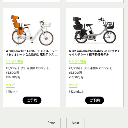
A-18 Besv CF1 LENA チャイルドシー
A-32 Yamaha PAS Babby un SPリヤチ
ト付 / オシャレな女性向け電動アシスト
ャイルドシート標準装備モデル
自転車
レンタル料金
レンタル料金
¥3,300
/日
（2日目以降
¥1,100
/日）
¥3,300
/日
（2日目以降
¥1,100
/日）
¥5,500
/週
¥5,500
/週
¥16,500
/月
¥16,500
/月
サイズ
サイズ
145cm～
142cm以上
ご予約
ご予約
Prev
Next