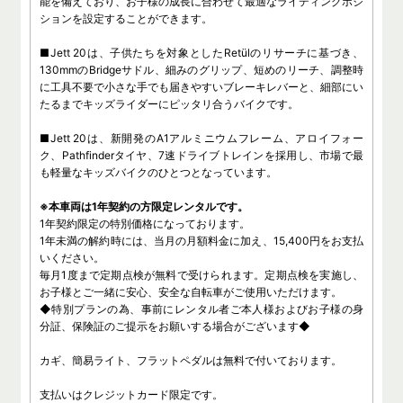
能を備えており、お子様の成長に合わせて最適なライディングポジ
ションを設定することができます。
■Jett 20は、子供たちを対象としたRetülのリサーチに基づき、
130mmのBridgeサドル、細みのグリップ、短めのリーチ、調整時
に工具不要で小さな手でも届きやすいブレーキレバーと、細部にい
たるまでキッズライダーにピッタリ合うバイクです。
■Jett 20は、新開発のA1アルミニウムフレーム、アロイフォー
ク、Pathfinderタイヤ、7速ドライブトレインを採用し、市場で最
も軽量なキッズバイクのひとつとなっています。
※本車両は1年契約の方限定レンタルです。
1年契約限定の特別価格になっております。
1年未満の解約時には、当月の月額料金に加え、15,400円をお支払
いください。
毎月1度まで定期点検が無料で受けられます。定期点検を実施し、
お子様とご一緒に安心、安全な自転車がご使用いただけます。
◆特別プランの為、事前にレンタル者ご本人様およびお子様の身
分証、保険証のご提示をお願いする場合がございます◆
カギ、簡易ライト、フラットペダルは無料で付いております。
支払いはクレジットカード限定です。