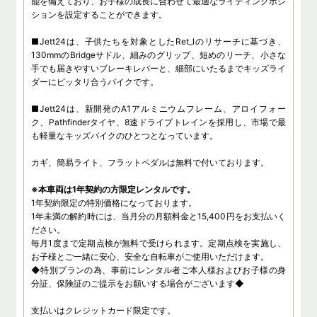
能を備えており、お子様の成長に合わせて最適なライディングポジ
ションを設定することができます。
■Jett24は、子供たちを対象としたRet_lのリサーチに基づき、
130mmのBridgeサドル、細みのグリップ、短めのリーチ、小さな
手でも届きやすいブレーキレバーと、細部にいたるまでキッズライ
ダーにピッタリ合うバイクです。
■Jett24は、新開発のA1アルミニウムフレーム、アロイフォー
ク、Pathfinderタイヤ、8速ドライブトレインを採用し、市場で最
も軽量なキッズバイクのひとつとなっています。
カギ、簡易ライト、フラットペダルは無料で付いております。
※本車両は1年契約の方限定レンタルです。
1年契約限定の特別価格になっております。
1年未満の解約時には、当月分の月額料金と15,400円をお支払いく
ださい。
毎月1度まで定期点検が無料で受けられます。定期点検を実施し、
お子様とご一緒に安心、安全な自転車がご使用いただけます。
◆特別プランの為、事前にレンタル者ご本人様およびお子様の身
分証、保険証のご提示をお願いする場合がございます◆
支払いはクレジットカード限定です。