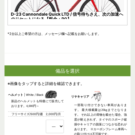
D-23 Cannondale Quick LTD / 信号待ちさえ、次の加速へ
のリセットになる【料金：P0】
*2台以上ご希望の方は、メッセージ欄へ記載をお願いします。
備品を選択
※画像をタップすると詳細を確認できます。
ヘルメット
White / Black
リヤキャリア
新品のヘルメットも特価にて販売して
一部取り付けできない車両がありま
おります。4,000円～
す。 最大積載量は20kgまでとなりま
フリーサイズ/500円/週 2,000円/月
す。 それ以上の荷物を載せた場合、強
度が耐えきれず、タイヤのスポーク破
損やキャリアの脱落につながる恐れが
あります。 ※カーボンフレーム車両へ
の取り付けは不可能です。