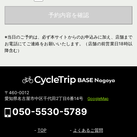
の料金に同意のうえ、WEB上より、予め車種、レンタル開
始日時、返却日時、宅配場所、運転者、ヘルメット等付属
予約内容を確認
品の要否、その他の条件（以下「レンタル条件」という）
明示を確認後、レンタル予約の申込を行うことができま
す。
※当日のご予約は、必ず本サイトからのお申込みに加え、店舗まで
(2)当社は、ユーザーから予約申込があったときは、原則、当
お電話にてご連絡をお願いいたします。（店舗の前営業日18時以
社の保有するレンタルバイクの範囲内で予約に応ずるもの
降含む）
とします。この場合、ユーザーは、当社が特に認める場合
を除き、当社所定のレンタル料金を支払うものとします。
(3)レンタル時には顔写真付きの本人確認書類のご提示をお願
いいたします。長期レンタル（以下、1週間以上のレンタル
料金プランが対象）をご利用の方は、レンタルされる車両
〒460-0012
の販売価格帯に応じたデポジット料金のお支払いをお願い
愛知県名古屋市中区千代田2丁目6番14号
GoogleMap
いたします。デポジット料金に関しては、レンタルバイク
返却時に傷や故障、利用規約違反等の問題点がないと判断
050-5530-5789
された場合は、当社からユーザーに全額返金するものとし
ます。
TOP
よくあるご質問
¥50,000〜
¥150,000〜
レンタル車両価格帯
¥50,000以下