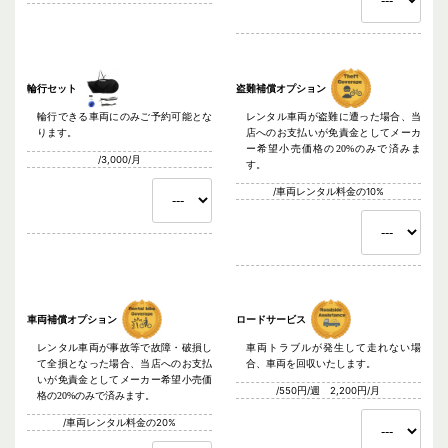
輪行セット
盗難補償オプション
輪行できる車両にのみご予約可能とな
レンタル車両が盗難に遭った場合、当
ります。
店へのお支払いが免責金としてメーカ
ー希望小売価格の20%のみで済みま
/3,000/月
す。
/車両レンタル料金の10%
車両補償オプション
ロードサービス
レンタル車両が事故等で故障・破損し
車両トラブルが発生して走れない場
て全損となった場合、当店へのお支払
合、車両を回収いたします。
いが免責金としてメーカー希望小売価
/550円/週 2,200円/月
格の20%のみで済みます。
/車両レンタル料金の20%