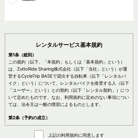
レンタルサービス基本規約
第1条（総則）
この規約（以下、「本規約」もしくは「基本規約」という）
は、ZuttoRide Sharing株式会社（以下「当社」という）が運
営するCycleTrip BASEで貸出する自転車（以下「レンタルバ
イク」という）について、レンタルバイクを借受する人（以下
「ユーザー」という）との契約（以下「レンタル契約」）につ
いて定めたものです。なお、利用規約に定めのない事項につい
ては、法令又は一般の慣習によるものとします。
第2条（予約の成立）
1.予約の申込
上記の利用規約に同意します
(1)ユーザーは、レンタルバイクを借りるにあたり、当社所定