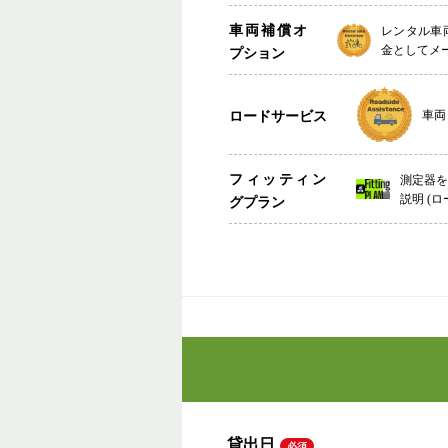
車両補償オ
レンタル車
金としてメ
プション
ロードサービス
車両
フィッティン
測定器
説明 (
グプラン
貸出日
必須