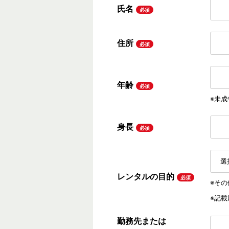
氏名
必須
住所
必須
年齢
必須
※未
身長
必須
レンタルの目的
必須
※そ
※記
勤務先または